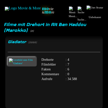
mo
vie
mo
re
&
Menü...
Unbekannt
Suche...
Filme mit Drehort in Ait Ben Haddou‌
(Marokko)
(2)
Gladiator
[2000]
Drehorte
: 4
Filmfehler
: 7
Fakten
: 6
Kommentare
: 0
Aufrufe
: 34.588