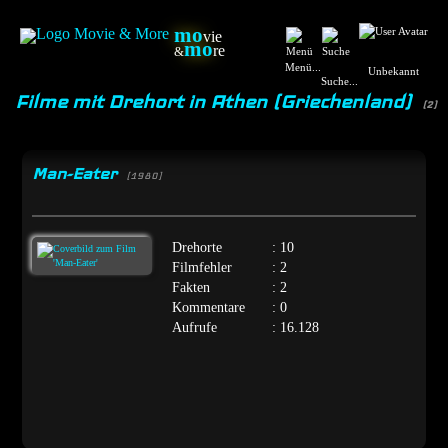
mo
vie
mo
re
&
Menü...
Unbekannt
Suche...
Filme mit Drehort in Athen (Griechenland)
(2)
Man-Eater
[1980]
Drehorte
: 10
Filmfehler
: 2
Fakten
: 2
Kommentare
: 0
Aufrufe
: 16.128