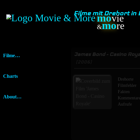
Filme mit Drehort in
mo
vie
mo
re
&
James Bond - Casino Roya
Filme…
[2006]
Charts
Drehorte
Filmfehler
Fakten
About…
Kommentar
Aufrufe