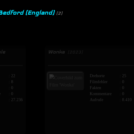
 Bedford (England)
(2)
le
Wonka
[2023]
: 22
Drehorte
: 25
: 8
Filmfehler
: 0
: 0
Fakten
: 0
e
: 0
Kommentare
: 0
: 27.236
Aufrufe
: 8.410