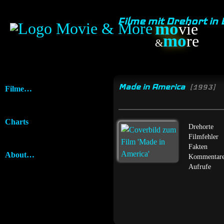
Filme mit Drehort in
mo
vie
mo
re
&
Made in America
[1993]
Filme…
Charts
Drehorte
Filmfehler
Fakten
About…
Kommentar
Aufrufe