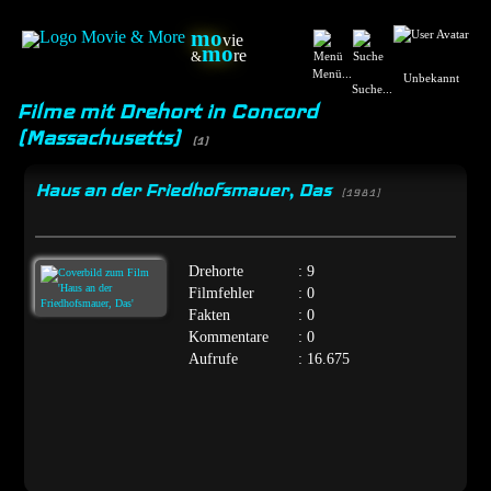
mo
vie
mo
re
&
Menü...
Unbekannt
Suche...
Filme mit Drehort in Concord
(Massachusetts)
(1)
Haus an der Friedhofsmauer, Das
[1981]
Drehorte
: 9
Filmfehler
: 0
Fakten
: 0
Kommentare
: 0
Aufrufe
: 16.675