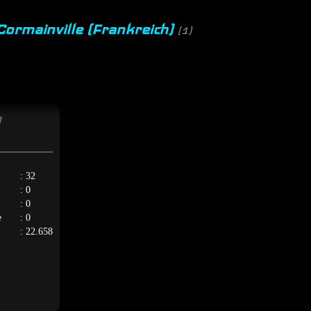
 Cormainville (Frankreich)
(1)
]
: 32
: 0
: 0
e
: 0
: 22.658