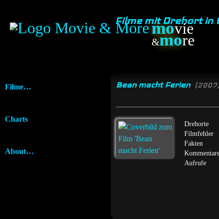
Filme mit Drehort in
mo
vie
mo
re
&
Bean macht Ferien
[2007
Filme…
Charts
Drehorte
Filmfehler
Fakten
About…
Kommentar
Aufrufe