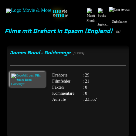
mo
vie
mo
re
&
Menü...
Unbekannt
Suche...
Filme mit Drehort in Epsom (England)
(1)
James Bond - Goldeneye
[1995]
Drehorte
: 29
Filmfehler
: 21
Fakten
: 0
Kommentare
: 0
Aufrufe
: 23.357