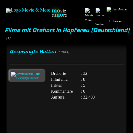
mo
vie
mo
re
&
Menü...
Unbekannt
Suche...
Filme mit Drehort in Hopferau (Deutschland)
(1)
Gesprengte Ketten
[1963]
Drehorte
: 32
Filmfehler
: 8
Fakten
: 5
Kommentare
: 0
Aufrufe
: 32.400