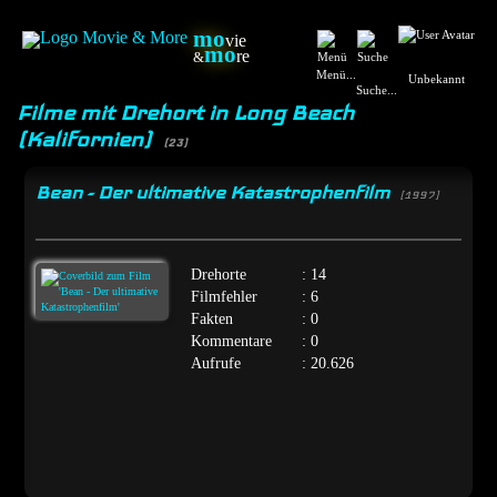
mo
vie
mo
re
&
Menü...
Unbekannt
Suche...
Filme mit Drehort in Long Beach
(Kalifornien)
(23)
Bean - Der ultimative Katastrophenfilm
[1997]
Drehorte
: 14
Filmfehler
: 6
Fakten
: 0
Kommentare
: 0
Aufrufe
: 20.626