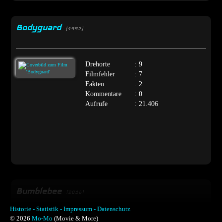
Bodyguard
[1992]
Drehorte
: 9
Filmfehler
: 7
Fakten
: 2
Kommentare
: 0
Aufrufe
: 21.406
Bumblebee
[2018]
Historie -
Statistik -
Impressum -
Datenschutz
© 2026
Mo-Mo
(Movie & More)