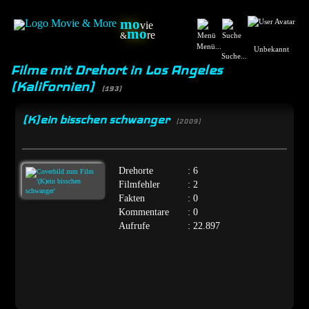
mo
vie
mo
re
&
Menü...
Unbekannt
Suche...
Filme mit Drehort in Los Angeles
(Kalifornien)
(193)
(K)ein bisschen schwanger
[2009]
Drehorte
: 6
Filmfehler
: 2
Fakten
: 0
Kommentare
: 0
Aufrufe
: 22.897