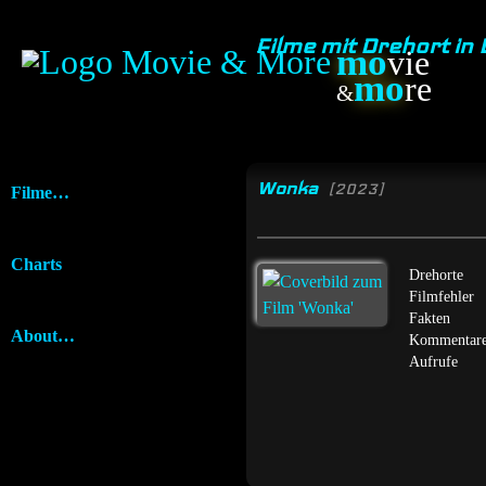
Filme mit Drehort in
mo
vie
mo
re
&
Wonka
[2023]
Filme…
Charts
Drehorte
Filmfehler
Fakten
About…
Kommentar
Aufrufe