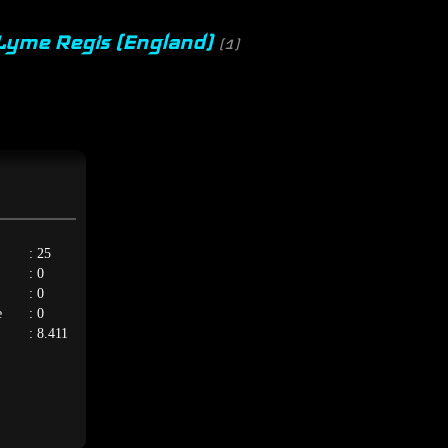
 Lyme Regis (England)
(1)
: 25
: 0
: 0
e
: 0
: 8.411