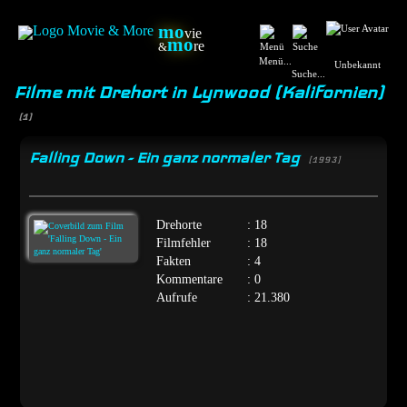
mo
vie
mo
re
&
Menü...
Unbekannt
Suche...
Filme mit Drehort in Lynwood (Kalifornien)
(1)
Falling Down - Ein ganz normaler Tag
[1993]
Drehorte
: 18
Filmfehler
: 18
Fakten
: 4
Kommentare
: 0
Aufrufe
: 21.380