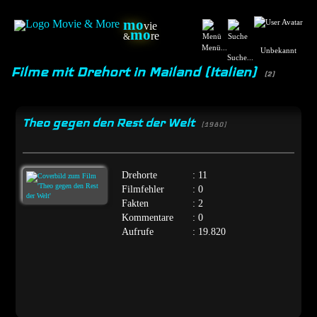
mo
vie
mo
re
&
Menü...
Unbekannt
Suche...
Filme mit Drehort in Mailand (Italien)
(2)
Theo gegen den Rest der Welt
[1980]
Drehorte
: 11
Filmfehler
: 0
Fakten
: 2
Kommentare
: 0
Aufrufe
: 19.820