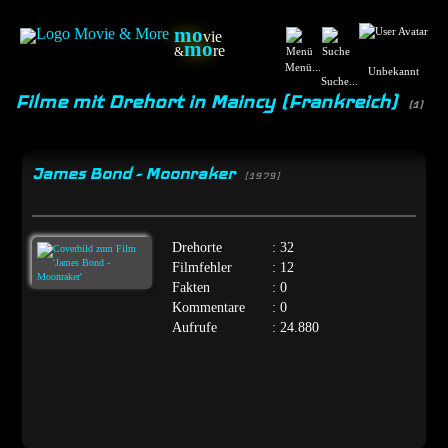
mo
vie
mo
re
&
Menü...
Unbekannt
Suche...
Filme mit Drehort in Maincy (Frankreich)
(1)
James Bond - Moonraker
[1979]
Drehorte
: 32
Filmfehler
: 12
Fakten
: 0
Kommentare
: 0
Aufrufe
: 24.880