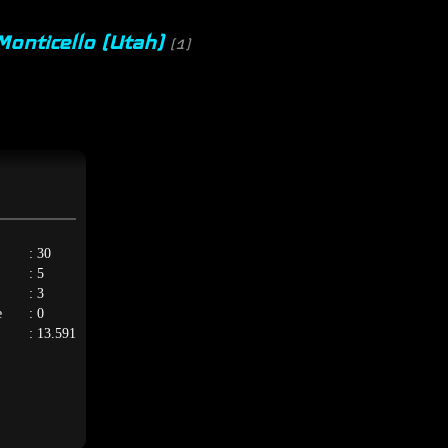
Monticello (Utah)
(1)
: 30
: 5
: 3
e
: 0
: 13.591