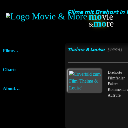
Filme mit Drehort in 
mo
vie
mo
re
&
Thelma & Louise
[1991]
Filme…
Charts
Drehorte
Filmfehler
Fakten
About…
Kommentar
Aufrufe