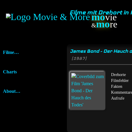
Filme mit Drehort in 
mo
vie
mo
re
&
James Bond - Der Hauch d
Filme…
[1987]
Charts
Drehorte
Filmfehler
Fakten
About…
Kommentar
Aufrufe