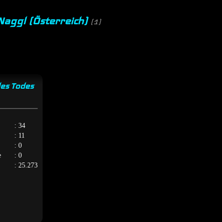
Naggl (Österreich)
(1)
es Todes
: 34
: 11
: 0
e
: 0
: 25.273