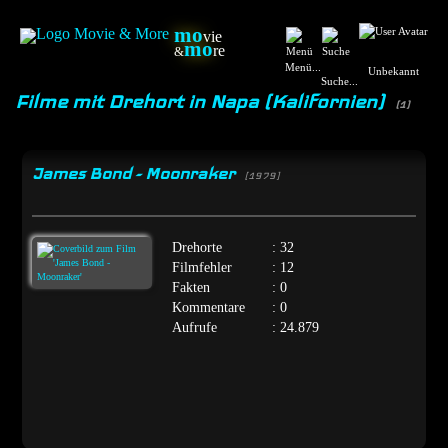
mo
vie
mo
re
&
Menü...
Unbekannt
Suche...
Filme mit Drehort in Napa (Kalifornien)
(1)
James Bond - Moonraker
[1979]
Drehorte
: 32
Filmfehler
: 12
Fakten
: 0
Kommentare
: 0
Aufrufe
: 24.879