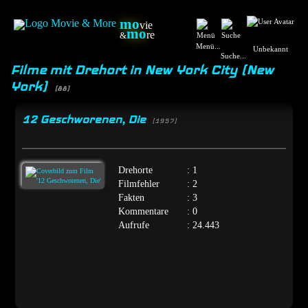
mo
vie
mo
re
&
Menü...
Unbekannt
Suche...
Filme mit Drehort in New York City (New
York)
(88)
12 Geschworenen, Die
[1957]
Drehorte
: 1
Filmfehler
: 2
Fakten
: 3
Kommentare
: 0
Aufrufe
: 24.443