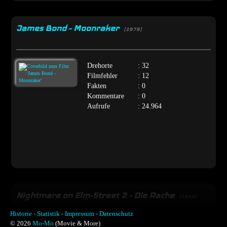
James Bond - Moonraker
[1979]
Drehorte
: 32
Filmfehler
: 12
Fakten
: 0
Kommentare
: 0
Aufrufe
: 24.964
Nightmare on Elm-Street 2 - Die Rache
[1985]
Historie -
Statistik -
Impressum -
Datenschutz
© 2026
Mo-Mo
(Movie & More)