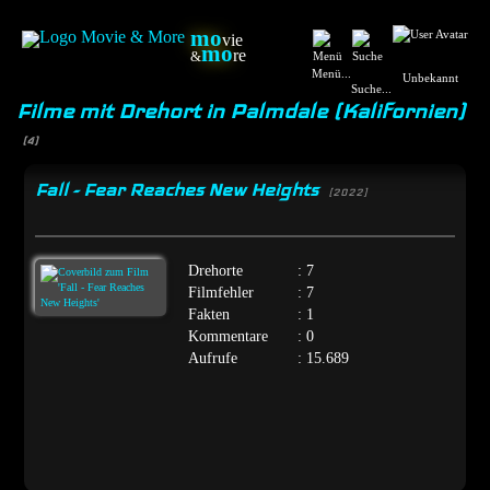
mo
vie
mo
re
&
Menü...
Unbekannt
Suche...
Filme mit Drehort in Palmdale (Kalifornien)
(4)
Fall - Fear Reaches New Heights
[2022]
Drehorte
: 7
Filmfehler
: 7
Fakten
: 1
Kommentare
: 0
Aufrufe
: 15.689