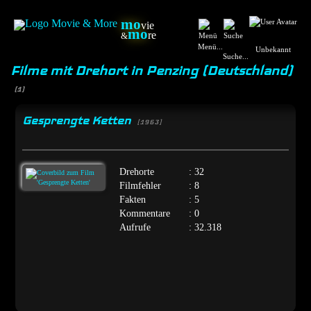
mo
vie
mo
re
&
Menü...
Unbekannt
Suche...
Filme mit Drehort in Penzing (Deutschland)
(1)
Gesprengte Ketten
[1963]
Drehorte
: 32
Filmfehler
: 8
Fakten
: 5
Kommentare
: 0
Aufrufe
: 32.318