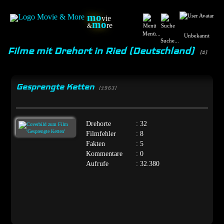
mo
vie
mo
re
&
Menü...
Unbekannt
Suche...
Filme mit Drehort in Ried (Deutschland)
(1)
Gesprengte Ketten
[1963]
Drehorte
: 32
Filmfehler
: 8
Fakten
: 5
Kommentare
: 0
Aufrufe
: 32.380