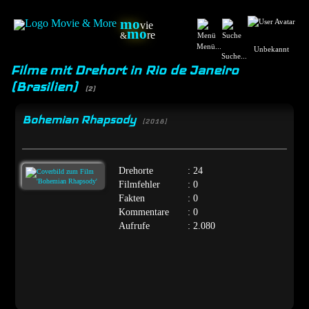
mo
vie
mo
re
&
Menü...
Unbekannt
Suche...
Filme mit Drehort in Rio de Janeiro
(Brasilien)
(2)
Bohemian Rhapsody
[2018]
Drehorte
: 24
Filmfehler
: 0
Fakten
: 0
Kommentare
: 0
Aufrufe
: 2.080