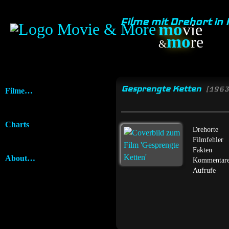
Filme mit Drehort i
mo
vie
mo
re
&
Gesprengte Ketten
[1963
Filme…
Charts
Drehorte
Filmfehler
Fakten
About…
Kommentar
Aufrufe