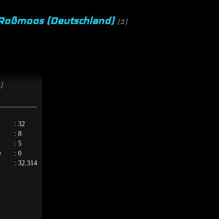
n Roßmoos (Deutschland)
(1)
]
: 32
: 8
: 5
e
: 0
: 32.314