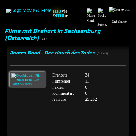
mo
vie
mo
re
&
Menü...
Unbekannt
Suche...
Filme mit Drehort in Sachsenburg
(Österreich)
(1)
James Bond - Der Hauch des Todes
[1987]
Drehorte
: 34
Filmfehler
: 11
Fakten
: 0
Kommentare
: 0
Aufrufe
: 25.262