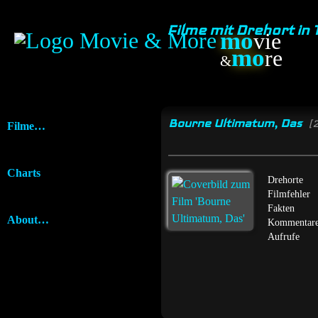
Filme mit Drehort in
mo
vie
mo
re
&
Bourne Ultimatum, Das
[
Filme…
Charts
Drehorte
Filmfehler
Fakten
About…
Kommentar
Aufrufe