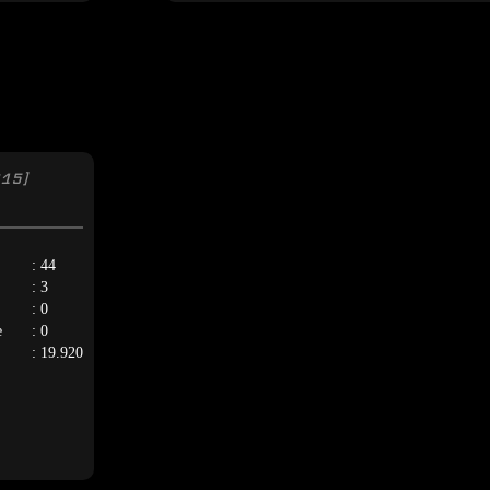
015]
: 44
: 3
: 0
e
: 0
: 19.920