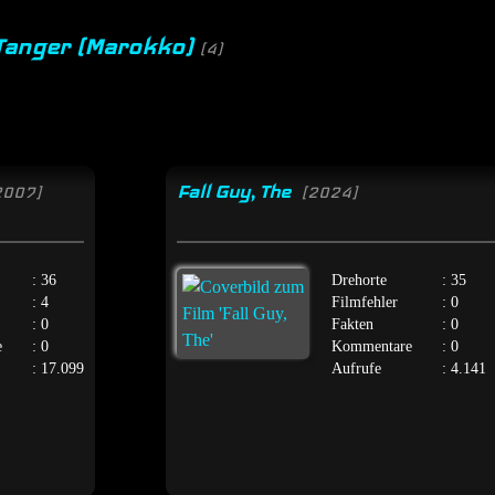
 Tanger (Marokko)
(4)
Fall Guy, The
2007]
[2024]
: 36
Drehorte
: 35
: 4
Filmfehler
: 0
: 0
Fakten
: 0
e
: 0
Kommentare
: 0
: 17.099
Aufrufe
: 4.141