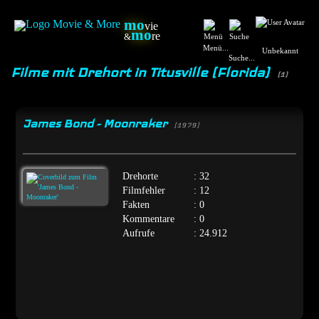
mo
vie
mo
re
&
Menü...
Unbekannt
Suche...
Filme mit Drehort in Titusville (Florida)
(1)
James Bond - Moonraker
[1979]
Drehorte
: 32
Filmfehler
: 12
Fakten
: 0
Kommentare
: 0
Aufrufe
: 24.912