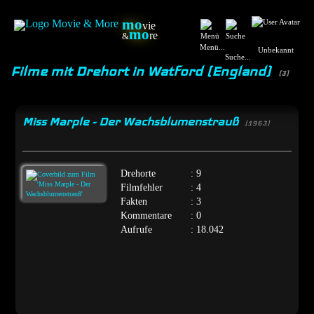
mo
vie
mo
re
&
Menü...
Unbekannt
Suche...
Filme mit Drehort in Watford (England)
(3)
Miss Marple - Der Wachsblumenstrauß
[1963]
Drehorte
: 9
Filmfehler
: 4
Fakten
: 3
Kommentare
: 0
Aufrufe
: 18.042