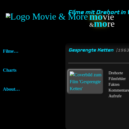
Filme mit Drehort in
mo
vie
mo
re
&
Gesprengte Ketten
[1963
Filme…
Charts
Drehorte
Filmfehler
Fakten
About…
Kommentar
Aufrufe