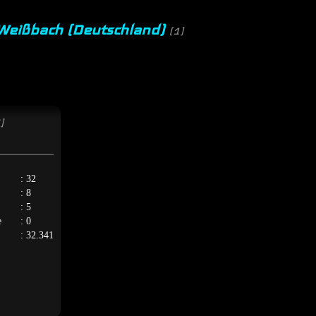
 Weißbach (Deutschland)
(1)
]
: 32
: 8
: 5
e
: 0
: 32.341