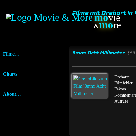
Filme mit Drehort in
mo
vie
mo
re
&
8mm: Acht Millimeter
[19
Filme…
Charts
Drehorte
Filmfehler
Fakten
About…
Kommentar
Aufrufe