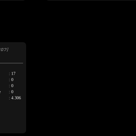
007]
: 17
: 0
: 0
e
: 0
: 4.306