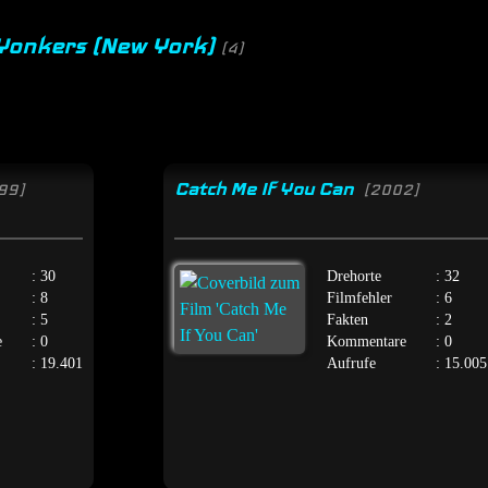
 Yonkers (New York)
(4)
Catch Me If You Can
99]
[2002]
: 30
Drehorte
: 32
: 8
Filmfehler
: 6
: 5
Fakten
: 2
e
: 0
Kommentare
: 0
: 19.401
Aufrufe
: 15.005