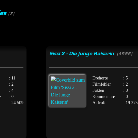
fes
(3)
Sissi 2 - Die junge Kaiserin
[1956]
: 11
Drehorte
: 5
: 2
Filmfehler
: 2
: 4
Fakten
: 0
e
: 0
Kommentare
: 0
: 24.509
Aufrufe
: 19.375