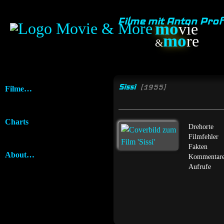
Filme mit Anton Pro
mo
vie
mo
re
&
Sissi
[1955]
Filme…
Charts
Drehorte
Filmfehler
Fakten
About…
Kommentar
Aufrufe