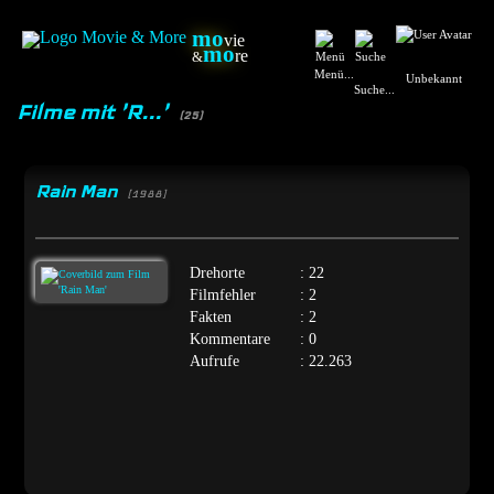
mo
vie
mo
re
&
Menü...
Unbekannt
Suche...
Filme mit 'R...'
(25)
Rain Man
[1988]
Drehorte
: 22
Filmfehler
: 2
Fakten
: 2
Kommentare
: 0
Aufrufe
: 22.263