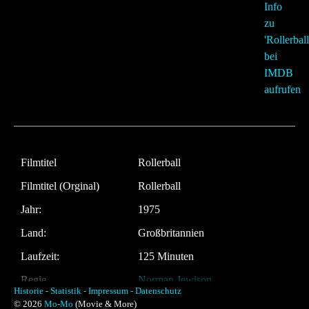
Filmtitel
Rollerball
Filmtitel (Orginal)
Rollerball
Jahr:
1975
Land:
Großbritannien
Laufzeit:
125 Minuten
Regie
Norman Jewison
Historie -
Statistik -
Impressum -
Datenschutz
Musik:
© 2026
Mo-Mo
(Movie & More)