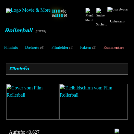
mo
vie
mo
re
&
Menü...
Unbekannt
Suche...
Rollerball
[1975]
Filminfo
Drehorte
Filmfehler
Fakten
Kommentare
(6)
(1)
(2)
Filminfo
Aufrufe:
40.627