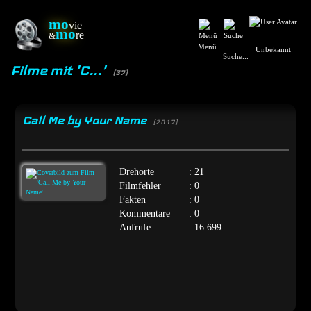
mo
vie
mo
re
&
Menü...
Unbekannt
Suche...
Filme mit 'C...'
(37)
Call Me by Your Name
[2017]
Drehorte
: 21
Filmfehler
: 0
Fakten
: 0
Kommentare
: 0
Aufrufe
: 16.699