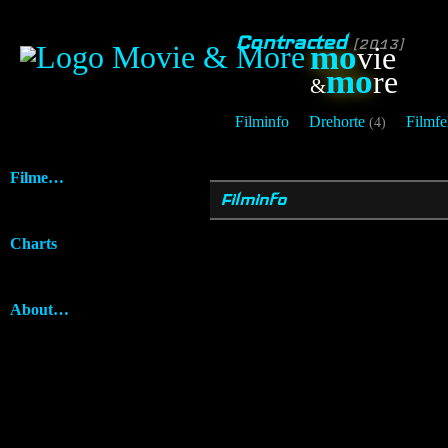
Contracted
[2013]
mo
vie
mo
re
&
Filminfo
Drehorte
Filmfe
(4)
Filme…
Filminfo
Charts
About…