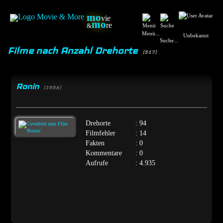
mo
vie
mo
re
&
Menü...
Unbekannt
Suche...
Filme nach Anzahl Drehorte
(517)
Ronin
[1998]
Drehorte
: 94
Filmfehler
: 14
Fakten
: 0
Kommentare
: 0
Aufrufe
: 4.935