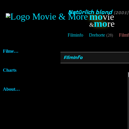
Natürlich blond
[2001]
mo
vie
mo
re
&
Filminfo
Drehorte
Filmf
(28)
Filme…
Filminfo
Charts
About…