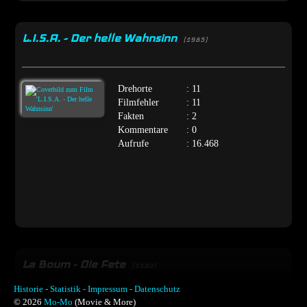
L.I.S.A. - Der helle Wahnsinn
[1985]
Drehorte
: 11
Filmfehler
: 11
Fakten
: 2
Kommentare
: 0
Aufrufe
: 16.468
La Boum - Die Fete
[1980]
Historie -
Statistik -
Impressum -
Datenschutz
© 2026
Mo-Mo
(Movie & More)