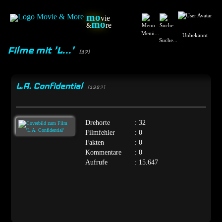
mo
vie
mo
re
&
Menü...
Unbekannt
Suche...
Filme mit 'L...'
(17)
L.A. Confidential
[1997]
Drehorte
: 32
Filmfehler
: 0
Fakten
: 0
Kommentare
: 0
Aufrufe
: 15.647