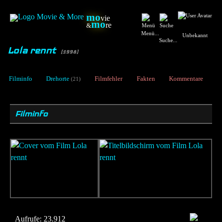
mo
vie
mo
re
&
Menü...
Unbekannt
Suche...
Lola rennt
[1998]
Filminfo
Drehorte
Filmfehler
Fakten
Kommentare
(21)
Filminfo
Aufrufe:
23.912