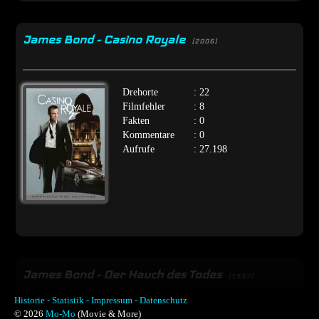
James Bond - Casino Royale
[2006]
Drehorte
: 22
Filmfehler
: 8
Fakten
: 0
Kommentare
: 0
Aufrufe
: 27.198
James Bond - Der Hauch des Todes
[1987]
Historie -
Statistik -
Impressum -
Datenschutz
© 2026
Mo-Mo
(Movie & More)