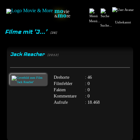
mo
vie
mo
re
&
Menü...
Unbekannt
Suche...
Filme mit 'J...'
(36)
Jack Reacher
[2012]
Drehorte
: 46
Filmfehler
: 0
Fakten
: 0
Kommentare
: 0
Aufrufe
: 18.468