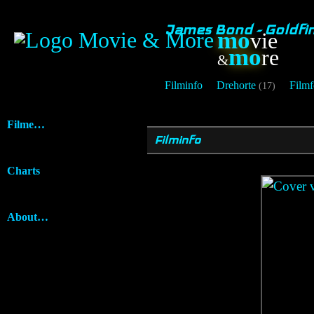
James Bond - Goldfi
mo
vie
mo
re
&
Filminfo
Drehorte
Filmf
(17)
Filme…
Filminfo
Charts
About…