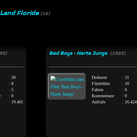
 Land Florida
(18)
Bad Boys - Harte Jungs
99]
[1995]
: 30
Drehorte
: 31
: 8
Filmfehler
: 10
: 5
Fakten
: 0
e
: 0
Kommentare
: 0
: 19.401
Aufrufe
: 16.424