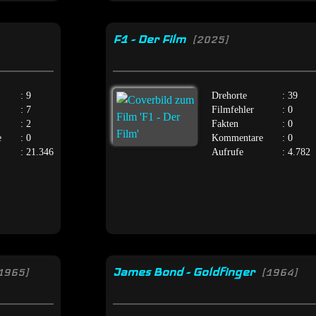
F1 - Der Film
[2025]
: 9
Drehorte
: 39
: 7
Filmfehler
: 0
: 2
Fakten
: 0
e
: 0
Kommentare
: 0
: 21.346
Aufrufe
: 4.782
James Bond - Goldfinger
1965]
[1964]