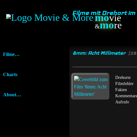
Filme mit Drehort im
mo
vie
mo
re
&
8mm: Acht Millimeter
[19
Filme…
Charts
Drehorte
Filmfehler
Fakten
About…
Kommentar
Aufrufe