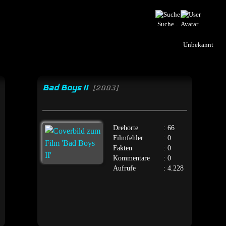
Suche...
Unbekannt
Bad Boys II
[2003]
Drehorte
: 66
Filmfehler
: 0
Fakten
: 0
Kommentare
: 0
Aufrufe
: 4.228