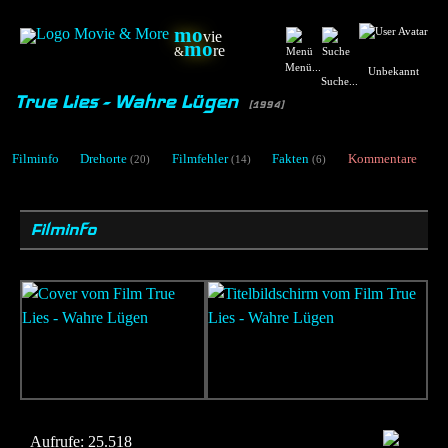
mo
vie
mo
re
&
Menü...
Unbekannt
Suche...
True Lies - Wahre Lügen
[1994]
Filminfo
Drehorte
Filmfehler
Fakten
Kommentare
(20)
(14)
(6)
Filminfo
Aufrufe:
25.518