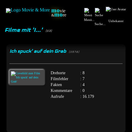
mo
vie
mo
re
&
Menü...
Unbekannt
Suche...
Filme mit 'I...'
(13)
Ich spuck' auf dein Grab
[1978]
Drehorte
: 8
Filmfehler
: 7
Fakten
: 4
Kommentare
: 0
Aufrufe
: 16.179