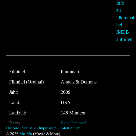
Filmtitel
Illuminati
Filmtitel (Orginal)
Angels & Demons
Jahr:
2009
Land:
USA
Laufzeit:
146 Minuten
Regie
Ron Howard
Historie -
Statistik -
Impressum -
Datenschutz
Musik:
Hans Zimmer
© 2026
Mo-Mo
(Movie & More)