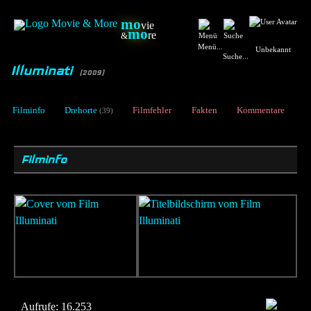
mo
vie
mo
re
&
Menü...
Unbekannt
Suche...
Illuminati
[2009]
Filminfo
Drehorte
Filmfehler
Fakten
Kommentare
(39)
Filminfo
Aufrufe:
16.253