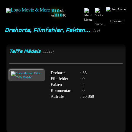
mo
vie
mo
re
&
Menü...
Unbekannt
Suche...
Drehorte, Filmfehler, Fakten...
(30)
Taffe Mädels
[2013]
Drehorte
: 36
Filmfehler
: 0
Fakten
: 2
Kommentare
: 0
Aufrufe
: 20.060