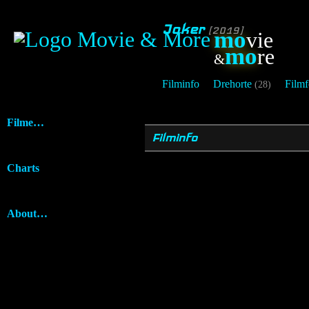
Joker
[2019]
mo
vie
mo
re
&
Filminfo
Drehorte
Filmf
(28)
Filme…
Filminfo
Charts
About…