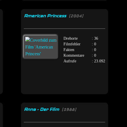
American Princess
[2004]
Drehorte
: 36
Filmfehler
: 0
Fakten
: 0
Kommentare
: 0
Aufrufe
: 23.092
Anna - Der Film
[1988]