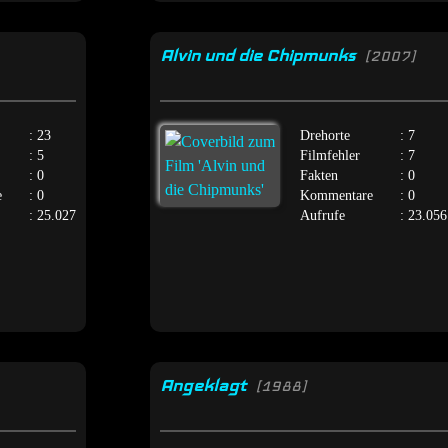
Alvin und die Chipmunks
[2007]
: 23
Drehorte
: 7
: 5
Filmfehler
: 7
: 0
Fakten
: 0
e
: 0
Kommentare
: 0
: 25.027
Aufrufe
: 23.056
Angeklagt
[1988]