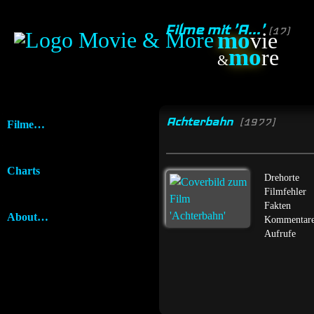
Filme mit 'A...'
(17)
mo
vie
mo
re
&
Achterbahn
[1977]
Filme…
Charts
Drehorte
Filmfehler
Fakten
About…
Kommentar
Aufrufe