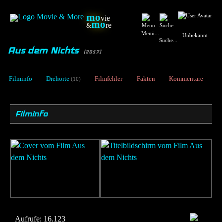
mo
vie
mo
re
&
Menü...
Unbekannt
Suche...
Aus dem Nichts
[2017]
Filminfo
Drehorte
Filmfehler
Fakten
Kommentare
(10)
Filminfo
Aufrufe:
16.123