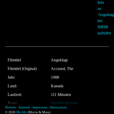
Filmtitel
Angeklagt
Filmtitel (Orginal)
Accused, The
Jahr:
1988
Land:
Kanada
Laufzeit:
111 Minuten
Regie
Jonathan Kaplan
Historie -
Statistik -
Impressum -
Datenschutz
Musik:
Brad Fiedel
© 2026
Mo-Mo
(Movie & More)