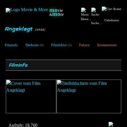
mo
vie
mo
re
&
Menü...
Unbekannt
Suche...
Angeklagt
[1988]
Filminfo
Drehorte
Filmfehler
Fakten
Kommentare
(9)
(5)
Filminfo
Aufrufe:
18.760