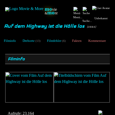
mo
vie
mo
re
&
Menü...
Unbekannt
Suche...
Auf dem Highway ist die Hölle los
[1981]
Filminfo
Drehorte
Filmfehler
Fakten
Kommentare
(13)
(6)
Filminfo
Aufrufe:
23.164