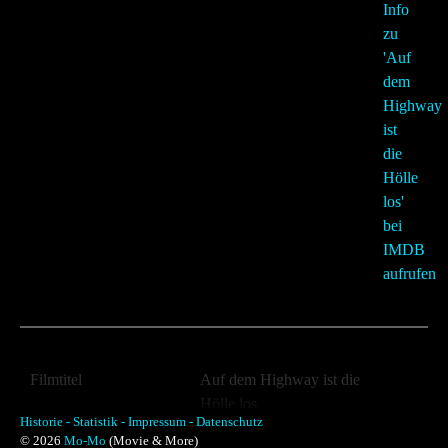
Filmtitel
Auf dem Highway ist die
Hölle los
Historie -
Statistik -
Impressum -
Datenschutz
Filmtitel (Orginal)
The Cannonball Run
© 2026
Mo-Mo
(Movie & More)